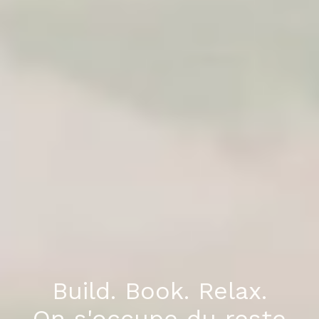
Build. Book. Relax.
On s'occupe du reste